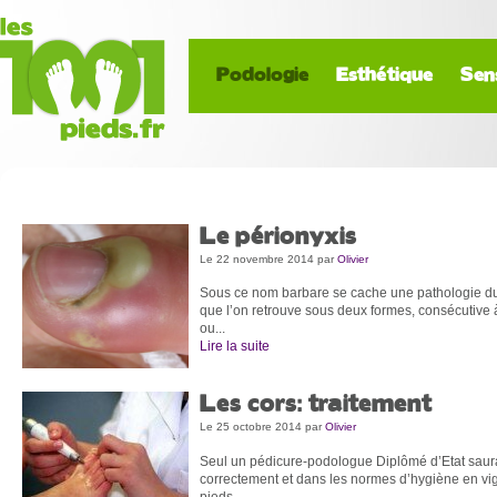
Podologie
Esthétique
Sen
Le périonyxis
Le 22 novembre 2014
par
Olivier
Sous ce nom barbare se cache une pathologie du p
que l’on retrouve sous deux formes, consécutive 
ou...
Lire la suite
Les cors: traitement
Le 25 octobre 2014
par
Olivier
Seul un pédicure-podologue Diplômé d’Etat saur
correctement et dans les normes d’hygiène en vi
pieds...