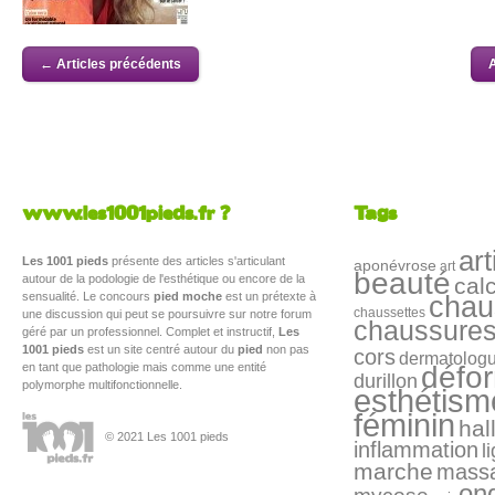
← Articles précédents
A
www.les1001pieds.fr ?
Tags
art
Les 1001 pieds
présente des articles s'articulant
aponévrose
art
beauté
autour de la podologie de l'esthétique ou encore de la
cal
sensualité. Le concours
pied moche
est un prétexte à
chau
chaussettes
une discussion qui peut se poursuivre sur notre forum
chaussure
géré par un professionnel. Complet et instructif,
Les
1001 pieds
est un site centré autour du
pied
non pas
cors
dermatolog
en tant que pathologie mais comme une entité
défo
durillon
polymorphe multifonctionnelle.
esthétism
féminin
hal
© 2021 Les 1001 pieds
inflammation
l
marche
mass
on