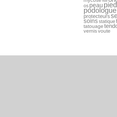
mycose
noir
pied
peau
os
podologue
s
protecteurs
soins
statique
tend
tatouage
vernis
voute