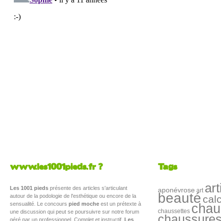
www.les1001pieds.fr ?
Tags
art
Les 1001 pieds
présente des articles s'articulant
aponévrose
art
beauté
autour de la podologie de l'esthétique ou encore de la
cal
sensualité. Le concours
pied moche
est un prétexte à
chau
chaussettes
une discussion qui peut se poursuivre sur notre forum
chaussure
géré par un professionnel. Complet et instructif,
Les