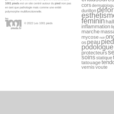
1001 pieds
est un site centré autour du
pied
non pas
cors
dermatolog
en tant que pathologie mais comme une entité
défo
durillon
polymorphe multifonctionnelle.
esthétism
féminin
hal
© 2022 Les 1001 pieds
inflammation
l
marche
mass
on
mycose
noir
pied
peau
os
podologue
s
protecteurs
soins
statique
tend
tatouage
vernis
voute