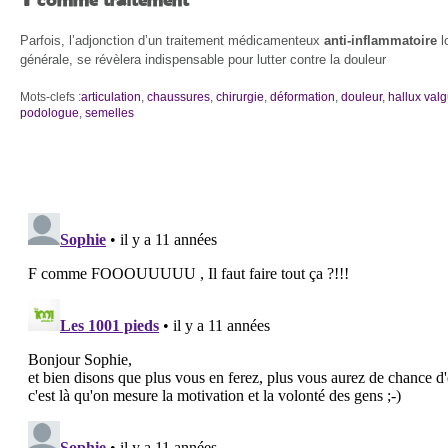
T
comme traitement
Parfois, l’adjonction d’un traitement médicamenteux
anti-inflammatoire
l
générale, se révèlera indispensable pour lutter contre la douleur
Mots-clefs :
articulation
,
chaussures
,
chirurgie
,
déformation
,
douleur
,
hallux val
podologue
,
semelles