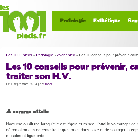
Podologie
Esthétique
Sen
Les 1001 pieds
»
Podologie
»
Avant-pied
»
Les 10 conseils pour prévenir, calme
Les 10 conseils pour prévenir, c
traiter son H.V.
Le 1 septembre 2013
par
Olivier
A
comme attelle
Nocturne ou diurne lorsqu’elle est légère et mince, l’
attelle
va corriger de m
déformation afin de remettre le gros orteil dans l’axe et de soulager la caps
muscles et ligaments