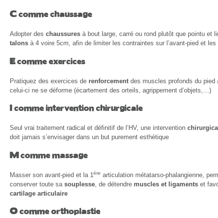
C
comme chaussage
Adopter des
chaussures
à bout large, carré ou rond plutôt que pointu et l
talons
à 4 voire 5cm, afin de limiter les contraintes sur l’avant-pied et les 
E
comme exercices
Pratiquez des exercices de
renforcement
des muscles profonds du pied a
celui-ci ne se déforme (écartement des orteils, agrippement d’objets,…)
I
comme intervention chirurgicale
Seul vrai traitement radical et définitif de l’HV, une intervention
chirurgica
doit jamais s’envisager dans un but purement esthétique
M
comme massage
ère
Masser son avant-pied et la 1
articulation métatarso-phalangienne, per
conserver toute sa
souplesse
, de détendre
muscles et ligaments
et favo
cartilage articulaire
O
comme orthoplastie