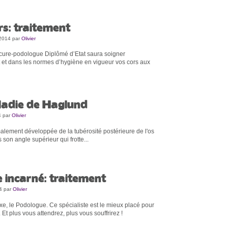
rs: traitement
 2014
par
Olivier
cure-podologue Diplômé d’Etat saura soigner
 et dans les normes d’hygiène en vigueur vos cors aux
adie de Haglund
4
par
Olivier
malement développée de la tubérosité postérieure de l'os
 son angle supérieur qui frotte...
e incarné: traitement
4
par
Olivier
xe, le Podologue. Ce spécialiste est le mieux placé pour
 Et plus vous attendrez, plus vous souffrirez !