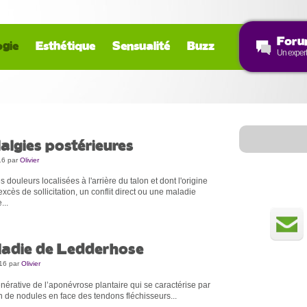
For
gie
Esthétique
Sensualité
Buzz
Un exper
lalgies postérieures
16
par
Olivier
douleurs localisées à l'arrière du talon et dont l'origine
excès de sollicitation, un conflit direct ou une maladie
...
adie de Ledderhose
016
par
Olivier
nérative de l’aponévrose plantaire qui se caractérise par
on de nodules en face des tendons fléchisseurs...