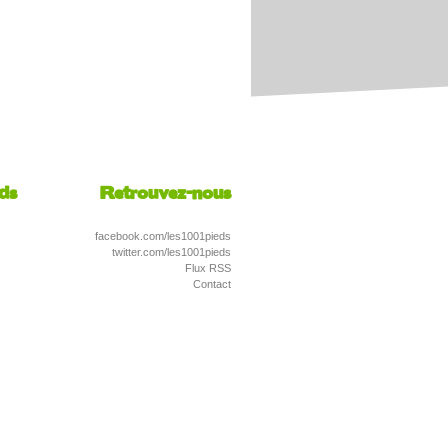
eds
Retrouvez-nous
facebook.com/les1001pieds
twitter.com/les1001pieds
Flux RSS
Contact