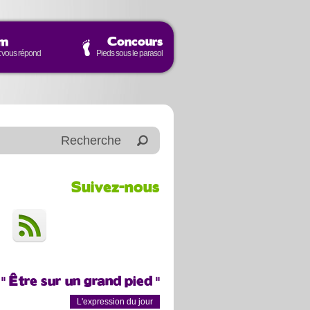
um
Concours
t vous répond
Pieds sous le parasol
Suivez-nous
" Être sur un grand pied "
L'expression du jour