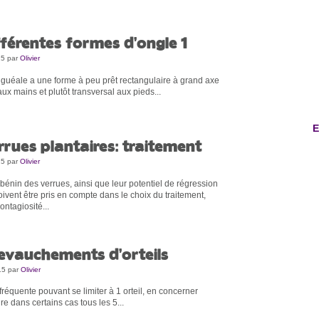
fférentes formes d’ongle 1
15
par
Olivier
guéale a une forme à peu prêt rectangulaire à grand axe
aux mains et plutôt transversal aux pieds...
E
rrues plantaires: traitement
15
par
Olivier
bénin des verrues, ainsi que leur potentiel de régression
vent être pris en compte dans le choix du traitement,
ontagiosité...
evauchements d’orteils
15
par
Olivier
réquente pouvant se limiter à 1 orteil, en concerner
ire dans certains cas tous les 5...