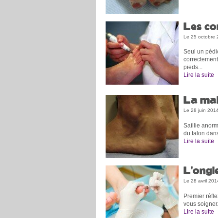
Les co
Le 25 octobre
Seul un pédi
correctement
pieds...
Lire la suite
La mal
Le 28 juin 201
Saillie anor
du talon dans
Lire la suite
L’ongl
Le 28 avril 201
Premier réfle
vous soigner.
Lire la suite