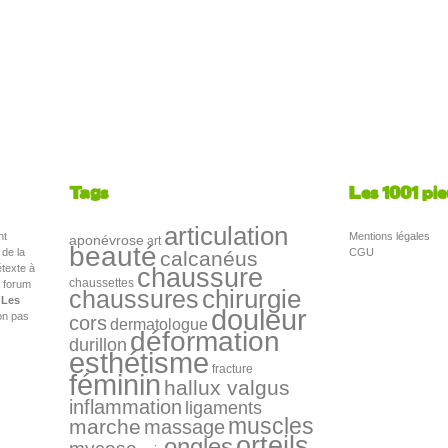
Tags
Les 1001 pi
articulation
nt
Mentions légales
aponévrose
art
beauté
 de la
CGU
calcanéus
texte à
chaussure
chaussettes
e forum
chirurgie
chaussures
,
Les
douleur
n pas
cors
dermatologue
déformation
durillon
esthétisme
fracture
féminin
hallux valgus
inflammation
ligaments
muscles
marche
massage
orteils
ongles