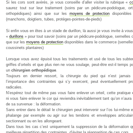
Si les cors sont avérés, je vous conseille d’aller visiter la rubrique «
c
saurez tout sur leur traitement (soins par un pédicure-podologue, ort
orthopédiques) ainsi que sur les
moyens de protection
disponible
(manchons, doigtiers, tubes, protèges-pointes-de-pieds)
Si enfin vous en êtes à un stade de durillon, là aussi je vous invite à vous
«
durillons
» pour tout savoir (soins par un pédicure-podologue, semelles o
que sur les
moyens de protection
disponibles dans le commerce (semelles
coussinets plantaires)
Lorsque vous avez épuisé tous les traitements et usé de tous les subter
griffes d’orteils et que plus rien ne vous soulage, peut-être est-il temps 
un
chirurgien orthopédique
.
Toujours en dernier ressort, la chirurgie du pied qui n’est jamais
l’importance des contraintes qui s’y exercent, peut éventuellement pr
radicales.
N’espérez tout de même pas vous faire enlever un orteil, cette pratique 
ni vous faire enlever le cor qui reviendra inévitablement tant qu’on n’aura
de sa survenue : la déformation.
Sans entrer dans le détail le chirurgien peut intervenir sur l’os lui-même
phalange par exemple ou agir sur les tendons et enveloppes articulair
sectionnant ou en les allongeant.
Dans tous les cas c’est uniquement la suppression de la déformation qu
meilleure répartition des contraintes, d’éviter la réapparition de ces cors.