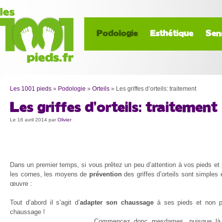
Podologie
Esthétique
Sen
Les 1001 pieds
»
Podologie
»
Orteils
»
Les griffes d’orteils: traitement
Les griffes d’orteils: traitement
Le 16 avril 2014
par
Olivier
Dans un premier temps, si vous prêtez un peu d’attention à vos pieds et 
les cornes, les moyens de
prévention
des griffes d’orteils sont simples 
œuvre :
Tout d’abord il s’agit d’
adapter son chaussage
à ses pieds et non p
chaussage !
Commencez donc mesdames, puisque là c