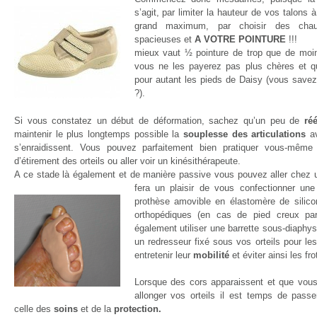
s’agit, par limiter la hauteur de vos talons 
grand maximum, par choisir des chau
spacieuses et
A VOTRE POINTURE
!!!
mieux vaut ½ pointure de trop que de moin
vous ne les payerez pas plus chères et q
pour autant les pieds de Daisy (vous savez
?).
Si vous constatez un début de déformation, sachez qu’un peu de
ré
maintenir le plus longtemps possible la
souplesse des articulations
av
s’enraidissent. Vous pouvez parfaitement bien pratiquer vous-même 
d’étirement des orteils ou aller voir un kinésithérapeute.
A ce stade là également et de manière passive vous pouvez aller chez
fera un plaisir de vous confectionner un
prothèse amovible en élastomère de silic
orthopédiques (en cas de pied creux pa
également utiliser une barrette sous-diaphys
un redresseur fixé sous vos orteils pour les
entretenir leur
mobilité
et éviter ainsi les fr
Lorsque des cors apparaissent et que vou
allonger vos orteils il est temps de passe
celle des
soins
et de la
protection.