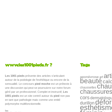
www.les1001pieds.fr ?
Tags
art
Les 1001 pieds
présente des articles s'articulant
aponévrose
art
beauté
autour de la podologie de l'esthétique ou encore de la
cal
sensualité. Le concours
pied moche
est un prétexte à
chau
chaussettes
une discussion qui peut se poursuivre sur notre forum
chaussure
géré par un professionnel. Complet et instructif,
Les
1001 pieds
est un site centré autour du
pied
non pas
cors
dermatolog
en tant que pathologie mais comme une entité
défo
durillon
polymorphe multifonctionnelle.
esthétism