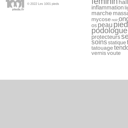
féminin
hal
© 2022 Les 1001 pieds
inflammation
l
marche
mass
on
mycose
noir
pied
peau
os
podologue
s
protecteurs
soins
statique
tend
tatouage
vernis
voute