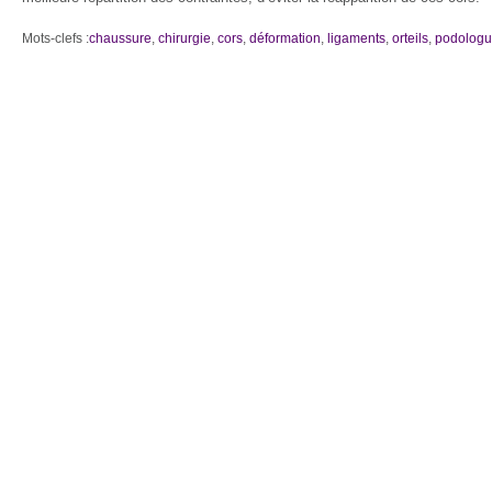
Mots-clefs :
chaussure
,
chirurgie
,
cors
,
déformation
,
ligaments
,
orteils
,
podolog