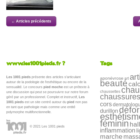
← Articles précédents
A
www.les1001pieds.fr ?
Tags
art
Les 1001 pieds
présente des articles s'articulant
aponévrose
art
beauté
autour de la podologie de l'esthétique ou encore de la
cal
sensualité. Le concours
pied moche
est un prétexte à
chau
chaussettes
une discussion qui peut se poursuivre sur notre forum
chaussure
géré par un professionnel. Complet et instructif,
Les
1001 pieds
est un site centré autour du
pied
non pas
cors
dermatolog
en tant que pathologie mais comme une entité
défo
durillon
polymorphe multifonctionnelle.
esthétism
féminin
hal
© 2021 Les 1001 pieds
inflammation
l
marche
mass