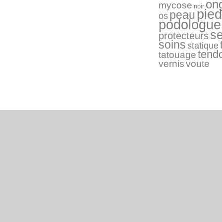
on
mycose
noir
pied
peau
os
podologue
s
protecteurs
soins
statique
tend
tatouage
vernis
voute