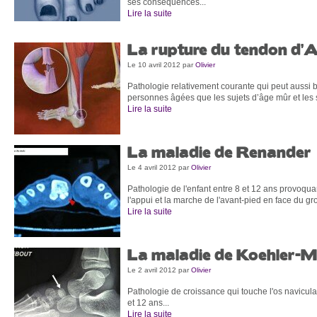
ses conséquences...
Lire la suite
La rupture du tendon d’Ac
Le 10 avril 2012
par
Olivier
Pathologie relativement courante qui peut aussi b
personnes âgées que les sujets d’âge mûr et les s
Lire la suite
La maladie de Renander
Le 4 avril 2012
par
Olivier
Pathologie de l'enfant entre 8 et 12 ans provoqu
l'appui et la marche de l'avant-pied en face du gros
Lire la suite
La maladie de Koehler-
Le 2 avril 2012
par
Olivier
Pathologie de croissance qui touche l'os navicula
et 12 ans...
Lire la suite