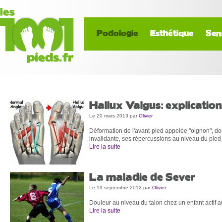
Podologie
Esthétique
Sen
Hallux Valgus: explicatio
Le 20 mars 2013
par
Olivier
Déformation de l'avant-pied appelée "oignon", do
invalidante, ses répercussions au niveau du pied
Lire la suite
La maladie de Sever
Le 19 septembre 2012
par
Olivier
Douleur au niveau du talon chez un enfant actif au
Lire la suite