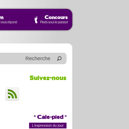
um
Concours
t vous répond
Pieds sous le parasol
Suivez-nous
" Cale-pied "
L'expression du jour