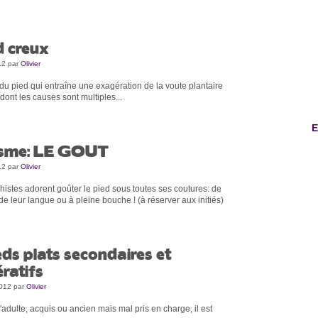
d creux
12
par
Olivier
du pied qui entraîne une exagération de la voute plantaire
dont les causes sont multiples...
E
isme: LE GOUT
12
par
Olivier
chistes adorent goûter le pied sous toutes ses coutures: de
 de leur langue ou à pleine bouche ! (à réserver aux initiés)
eds plats secondaires et
ratifs
2012
par
Olivier
l'adulte, acquis ou ancien mais mal pris en charge, il est