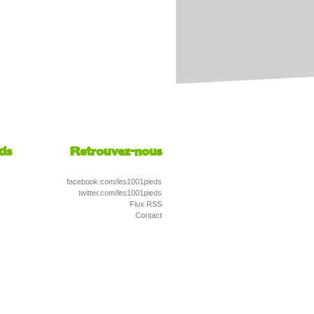
eds
Retrouvez-nous
facebook.com/les1001pieds
twitter.com/les1001pieds
Flux RSS
Contact