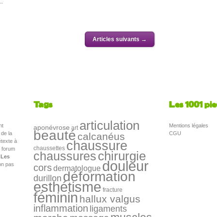
..
Articles suivants →
Tags
Les 1001 pi
articulation
nt
Mentions légales
aponévrose
art
beauté
 de la
CGU
calcanéus
texte à
chaussure
chaussettes
e forum
chirurgie
chaussures
,
Les
douleur
n pas
cors
dermatologue
déformation
durillon
esthétisme
fracture
féminin
hallux valgus
inflammation
ligaments