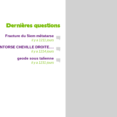
Dernières questions
Fracture du 5iem métatarse
il y a 1211 jours
NTORSE CHEVILLE DROITE….
il y a 1214 jours
geode sous talienne
il y a 1231 jours