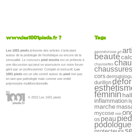
www.les1001pieds.fr ?
Tags
art
Les 1001 pieds
présente des articles s'articulant
aponévrose
art
beauté
autour de la podologie de l'esthétique ou encore de la
cal
sensualité. Le concours
pied moche
est un prétexte à
chau
chaussettes
une discussion qui peut se poursuivre sur notre forum
chaussure
géré par un professionnel. Complet et instructif,
Les
1001 pieds
est un site centré autour du
pied
non pas
cors
dermatolog
en tant que pathologie mais comme une entité
défo
durillon
polymorphe multifonctionnelle.
esthétism
féminin
hal
© 2022 Les 1001 pieds
inflammation
l
marche
mass
on
mycose
noir
pied
peau
os
podologue
s
protecteurs