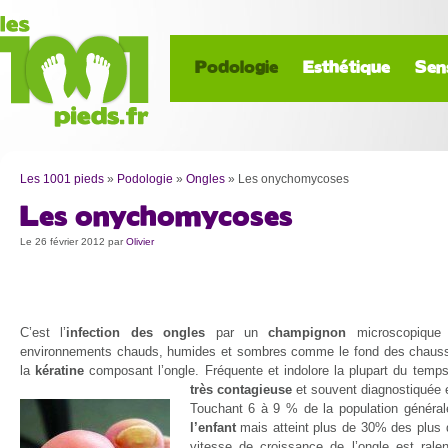
Podologie
Esthétique
Sen
Les 1001 pieds
»
Podologie
»
Ongles
»
Les onychomycoses
Les onychomycoses
Le 26 février 2012
par
Olivier
C’est l’
infection des ongles
par un
champignon
microscopique 
environnements chauds, humides et sombres comme le fond des chaussu
la
kératine
composant l’ongle. Fréquente et indolore la plupart du temps
très contagieuse
et souvent diagnostiquée et
Touchant 6 à 9 % de la population général
l’enfant
mais atteint plus de 30% des plus 
vitesse de croissance de l’ongle est rale