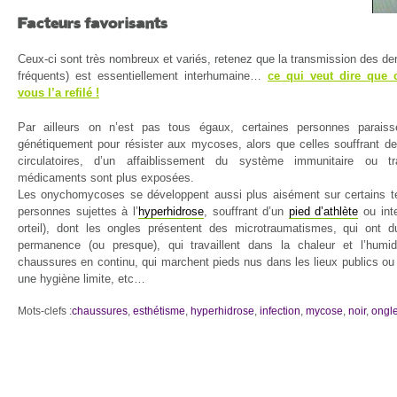
Facteurs favorisants
Ceux-ci sont très nombreux et variés, retenez que la transmission des de
fréquents) est essentiellement interhumaine…
ce qui veut dire que 
vous l’a refilé !
Par ailleurs on n’est pas tous égaux, certaines personnes parais
génétiquement pour résister aux mycoses, alors que celles souffrant de
circulatoires, d’un affaiblissement du système immunitaire ou tr
médicaments sont plus exposées.
Les onychomycoses se développent aussi plus aisément sur certains ter
personnes sujettes à l’
hyperhidrose
, souffrant d’un
pied d’athlète
ou inte
orteil), dont les ongles présentent des microtraumatismes, qui ont 
permanence (ou presque), qui travaillent dans la chaleur et l’humid
chaussures en continu, qui marchent pieds nus dans les lieux publics ou d
une hygiène limite, etc…
Mots-clefs :
chaussures
,
esthétisme
,
hyperhidrose
,
infection
,
mycose
,
noir
,
ongl