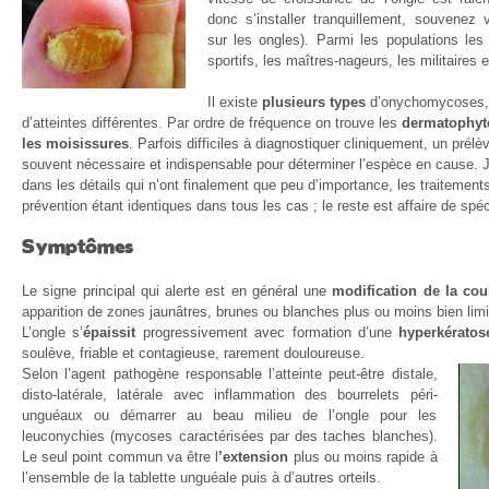
donc s’installer tranquillement, souvene
sur les ongles). Parmi les populations les
sportifs, les maîtres-nageurs, les militaires 
Il existe
plusieurs types
d’onychomycoses,
d’atteintes différentes. Par ordre de fréquence on trouve les
dermatophyte
les moisissures
. Parfois difficiles à diagnostiquer cliniquement, un prél
souvent nécessaire et indispensable pour déterminer l’espèce en cause. J
dans les détails qui n’ont finalement que peu d’importance, les traitemen
prévention étant identiques dans tous les cas ; le reste est affaire de spéc
Symptômes
Le signe principal qui alerte est en général une
modification de la cou
apparition de zones jaunâtres, brunes ou blanches plus ou moins bien limi
L’ongle s’
épaissit
progressivement avec formation d’une
hyperkératos
soulève, friable et contagieuse, rarement douloureuse.
Selon l’agent pathogène responsable l’atteinte peut-être distale,
disto-latérale, latérale avec inflammation des bourrelets péri-
unguéaux ou démarrer au beau milieu de l’ongle pour les
leuconychies (mycoses caractérisées par des taches blanches).
Le seul point commun va être l
’extension
plus ou moins rapide à
l’ensemble de la tablette unguéale puis à d’autres orteils.