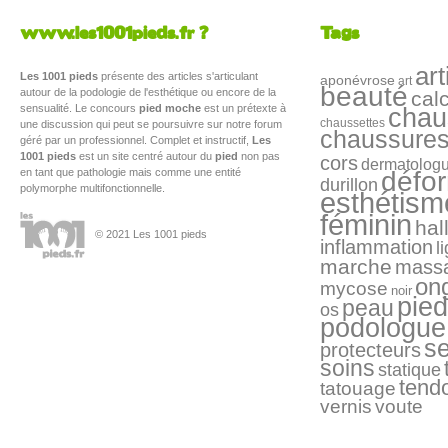
www.les1001pieds.fr ?
Tags
art
Les 1001 pieds
présente des articles s'articulant
aponévrose
art
beauté
autour de la podologie de l'esthétique ou encore de la
cal
sensualité. Le concours
pied moche
est un prétexte à
chau
chaussettes
une discussion qui peut se poursuivre sur notre forum
chaussure
géré par un professionnel. Complet et instructif,
Les
1001 pieds
est un site centré autour du
pied
non pas
cors
dermatolog
en tant que pathologie mais comme une entité
défo
durillon
polymorphe multifonctionnelle.
esthétism
féminin
hal
© 2021 Les 1001 pieds
inflammation
l
marche
mass
on
mycose
noir
pied
peau
os
podologue
s
protecteurs
soins
statique
tend
tatouage
vernis
voute