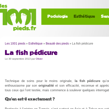
Podologie
Esthétique
Sen
Les 1001 pieds
»
Esthétique
»
Beauté des pieds
»
La fish pédicure
La fish pédicure
Le 30 septembre 2013
par
Olivier
Technique de soins pour le moins originale,
la fish pédicure
qu’on
enthousiasme par son
originalité
et son efficacité, reconnue et appr
tous ceux qui l’ont testée, mais commence à soulever quelques interrogat
Qu’en est-il exactement ?
Pratiquée à l’origine en Turquie, c’est surtout en Asie et à Tokyo que ce