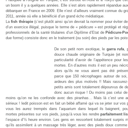
un boom il y a quelques années. Elle s’est alors rapidement répandue au
débarquer en France en 2009. Elle n’est d’ailleurs vraiment connue du gr
2011, année où elle a bénéficié d’un grand écho médiatique.
La
fish thérapie
(c’est plutôt ainsi qu’on devrait la nommer pour éviter d
d’un exercice illégal, puisque le terme de « pédicure » est protégé et rè
professionnels de la santé titulaires d’un Diplôme d’Etat de
Pédicure-Po
due forme) consiste donc en le traitement (ou soin) des pieds par les poi
De son petit nom exotique, le
garra rufa
, 
douce chaude originaire de Turquie (et non
particularité d’avoir de l’appétence pour les
mortes. En d’autres mots il est un peu néc
alors qu’ils ne vous aient pas été présent
parce que 150 nécrophages autour de soi, ç
ardeurs des plus motivés !! Mais rassure
petits amis sont totalement dépourvus de d
donc aucun risque ! Du moins pas celui de 
moins qu’on ne les confonde avec des piranhas… Mais là c’est une au
sérieux ! ledit poisson est en fait un bébé affamé qui va se jeter sur vos
vous les aurez trempés dans l’aquarium dans lequel ils baignent, p
mortes présentes sur vos pieds, jusqu’à vous les rendre
parfaitement li
l’espace d’½ heure environ. Les gens en ressortent totalement surpris 
qu’ils assimilent à un massage très léger, avec des pieds doux comme 