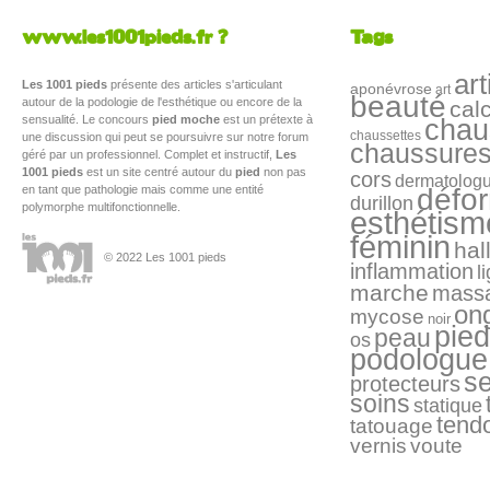
www.les1001pieds.fr ?
Tags
art
Les 1001 pieds
présente des articles s'articulant
aponévrose
art
beauté
autour de la podologie de l'esthétique ou encore de la
cal
sensualité. Le concours
pied moche
est un prétexte à
chau
chaussettes
une discussion qui peut se poursuivre sur notre forum
chaussure
géré par un professionnel. Complet et instructif,
Les
1001 pieds
est un site centré autour du
pied
non pas
cors
dermatolog
en tant que pathologie mais comme une entité
défo
durillon
polymorphe multifonctionnelle.
esthétism
féminin
hal
© 2022 Les 1001 pieds
inflammation
l
marche
mass
on
mycose
noir
pied
peau
os
podologue
s
protecteurs
soins
statique
tend
tatouage
vernis
voute