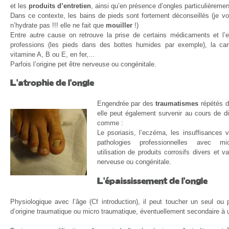
et les
produits d’entretien
, ainsi qu’en présence d’ongles particulièreme
Dans ce contexte, les bains de pieds sont fortement déconseillés (je vo
n’hydrate pas !!! elle ne fait que
mouiller
!)
Entre autre cause on retrouve la prise de certains médicaments et l’e
professions (les pieds dans des bottes humides par exemple), la ca
vitamine A, B ou E, en fer,…
Parfois l’origine pet être nerveuse ou congénitale.
L’atrophie de l’ongle
Engendrée par des
traumatismes
répétés d
elle peut également survenir au cours de di
comme :
Le psoriasis, l’eczéma, les insuffisances v
pathologies professionnelles avec mi
utilisation de produits corrosifs divers et va
nerveuse ou congénitale.
L’épaississement de l’ongle
Physiologique avec l’âge (Cf introduction), il peut toucher un seul ou pl
d’origine traumatique ou micro traumatique, éventuellement secondaire à u