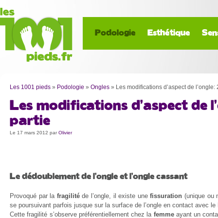
Podologie
Esthétique
Sen
Les 1001 pieds
»
Podologie
»
Ongles
»
Les modifications d’aspect de l’ongle: 
Les modifications d’aspect de l’
partie
Le 17 mars 2012
par
Olivier
Le dédoublement de l’ongle et l’ongle cassant
Provoqué par la
fragilité
de l’ongle, il existe une
fissuration
(unique ou m
se poursuivant parfois jusque sur la surface de l’ongle en contact avec le l
Cette fragilité s’observe préférentiellement chez la
femme
ayant un contac