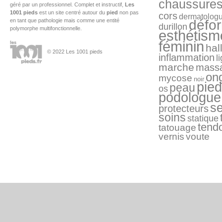
chaussure
géré par un professionnel. Complet et instructif,
Les
1001 pieds
est un site centré autour du
pied
non pas
cors
dermatolog
en tant que pathologie mais comme une entité
défo
durillon
polymorphe multifonctionnelle.
esthétism
féminin
hal
© 2022 Les 1001 pieds
inflammation
l
marche
mass
on
mycose
noir
pied
peau
os
podologue
s
protecteurs
soins
statique
tend
tatouage
vernis
voute