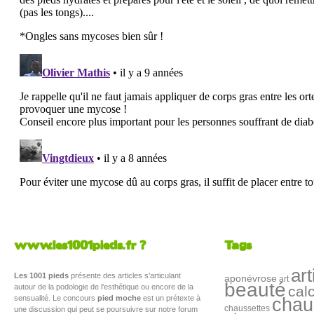
www.les1001pieds.fr ?
Tags
art
Les 1001 pieds
présente des articles s'articulant
aponévrose
art
beauté
autour de la podologie de l'esthétique ou encore de la
cal
sensualité. Le concours
pied moche
est un prétexte à
chau
chaussettes
une discussion qui peut se poursuivre sur notre forum