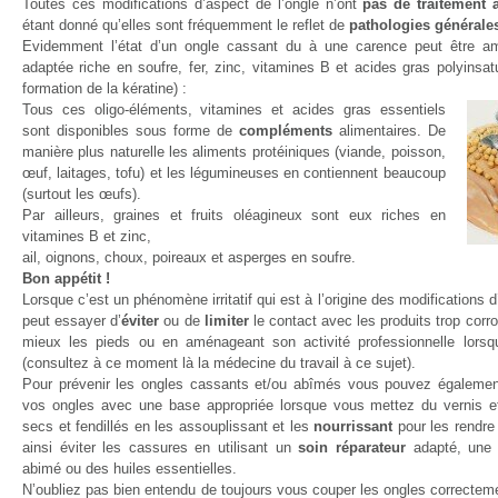
Toutes ces modifications d’aspect de l’ongle n’ont
pas de traitement 
étant donné qu’elles sont fréquemment le reflet de
pathologies générale
Evidemment l’état d’un ongle cassant du à une carence peut être a
adaptée riche en soufre, fer, zinc, vitamines B et acides gras polyinsat
formation de la kératine) :
Tous ces oligo-éléments, vitamines et acides gras essentiels
sont disponibles sous forme de
compléments
alimentaires. De
manière plus naturelle les aliments protéiniques (viande, poisson,
œuf, laitages, tofu) et les légumineuses en contiennent beaucoup
(surtout les œufs).
Par ailleurs, graines et fruits oléagineux sont eux riches en
vitamines B et zinc,
ail, oignons, choux, poireaux et asperges en soufre.
Bon appétit !
Lorsque c’est un phénomène irritatif qui est à l’origine des modifications d
peut essayer d’
éviter
ou de
limiter
le contact avec les produits trop corr
mieux les pieds ou en aménageant son activité professionnelle lorsq
(consultez à ce moment là la médecine du travail à ce sujet).
Pour prévenir les ongles cassants et/ou abîmés vous pouvez égalemen
vos ongles avec une base appropriée lorsque vous mettez du vernis e
secs et fendillés en les assouplissant et les
nourrissant
pour les rendre
ainsi éviter les cassures en utilisant un
soin réparateur
adapté, une 
abimé ou des huiles essentielles.
N’oubliez pas bien entendu de toujours vous couper les ongles correctemen