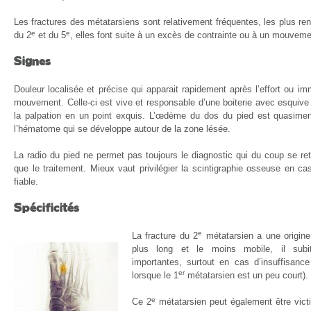
Les fractures des métatarsiens sont relativement fréquentes, les plus ren
e
e
du 2
et du 5
, elles font suite à un excès de contrainte ou à un mouvem
Signes
Douleur localisée et précise qui apparait rapidement après l’effort ou i
mouvement. Celle-ci est vive et responsable d’une boiterie avec esquive d
la palpation en un point exquis. L’œdème du dos du pied est quasimen
l’hématome qui se développe autour de la zone lésée.
La radio du pied ne permet pas toujours le diagnostic qui du coup se ret
que le traitement. Mieux vaut privilégier la scintigraphie osseuse en ca
fiable.
Spécificités
e
La fracture du 2
métatarsien a une origine
plus long et le moins mobile, il sub
importantes, surtout en cas d’insuffisanc
er
lorsque le 1
métatarsien est un peu court).
e
Ce 2
métatarsien peut également être vict