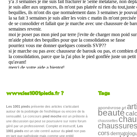
www.les1001pieds.fr ?
Tags
art
Les 1001 pieds
présente des articles s'articulant
aponévrose
art
beauté
autour de la podologie de l'esthétique ou encore de la
cal
sensualité. Le concours
pied moche
est un prétexte à
chau
chaussettes
une discussion qui peut se poursuivre sur notre forum
chaussure
géré par un professionnel. Complet et instructif,
Les
1001 pieds
est un site centré autour du
pied
non pas
cors
dermatolog
en tant que pathologie mais comme une entité