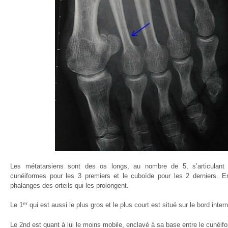
Les métatarsiens sont des os longs, au nombre de 5, s’articulant 
cunéiformes pour les 3 premiers et le cuboïde pour les 2 derniers. E
phalanges des orteils qui les prolongent.
er
Le 1
qui est aussi le plus gros et le plus court est situé sur le bord inter
Le 2nd est quant à lui le moins mobile, enclavé à sa base entre le cunéifo