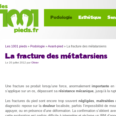
Podologie
Esthétique
Sen
Les 1001 pieds
»
Podologie
»
Avant-pied
»
La fracture des métatarsiens
La fracture des métatarsiens
Le 20 juillet 2012
par
Olivier
Une fracture se produit lorsqu’une force, anormalement
importante
en i
s’applique sur un os, dépassant sa
résistance mécanique
, jusqu’à la rup
Les fractures du pied sont encore trop souvent
négligées
,
maltraitées
diagnostic repose sur la
douleur
localisée, parfois l’impossibilité de mou
appuyer, ou en présence d’une déformation. La confirmation s’obtient av
cette exploration est parfois difficile à interpréter et réclame un IRM d’app