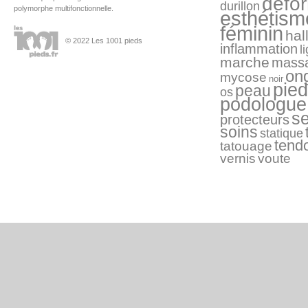
défo
durillon
polymorphe multifonctionnelle.
esthétism
féminin
hal
© 2022 Les 1001 pieds
inflammation
l
marche
mass
on
mycose
noir
pied
peau
os
podologue
s
protecteurs
soins
statique
tend
tatouage
vernis
voute