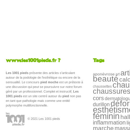
www.les1001pieds.fr ?
Tags
art
Les 1001 pieds
présente des articles s'articulant
aponévrose
art
beauté
autour de la podologie de l'esthétique ou encore de la
cal
sensualité. Le concours
pied moche
est un prétexte à
chau
chaussettes
une discussion qui peut se poursuivre sur notre forum
chaussure
géré par un professionnel. Complet et instructif,
Les
1001 pieds
est un site centré autour du
pied
non pas
cors
dermatolog
en tant que pathologie mais comme une entité
défo
durillon
polymorphe multifonctionnelle.
esthétism
féminin
hal
© 2021 Les 1001 pieds
inflammation
l
marche
mass