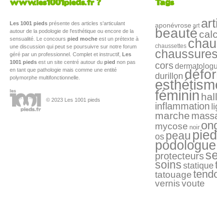
www.les1001pieds.fr ?
Tags
art
Les 1001 pieds
présente des articles s'articulant
aponévrose
art
beauté
autour de la podologie de l'esthétique ou encore de la
cal
sensualité. Le concours
pied moche
est un prétexte à
chau
chaussettes
une discussion qui peut se poursuivre sur notre forum
chaussure
géré par un professionnel. Complet et instructif,
Les
1001 pieds
est un site centré autour du
pied
non pas
cors
dermatolog
en tant que pathologie mais comme une entité
défo
durillon
polymorphe multifonctionnelle.
esthétism
féminin
hal
© 2023 Les 1001 pieds
inflammation
l
marche
mass
on
mycose
noir
pied
peau
os
podologue
s
protecteurs
soins
statique
tend
tatouage
vernis
voute