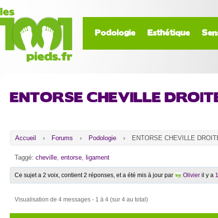
Podologie
Esthétique
Sen
ENTORSE CHEVILLE DROIT
Accueil
›
Forums
›
Podologie
›
ENTORSE CHEVILLE DROIT
Taggé:
cheville
,
entorse
,
ligament
Ce sujet a 2 voix, contient 2 réponses, et a été mis à jour par
Olivier
il y a
1
Visualisation de 4 messages - 1 à 4 (sur 4 au total)